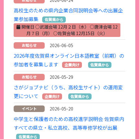
2026-06-24
高校生のための県内企業合同説明会等への出展企
業参加募集
佐賀県から
開催日 ○武雄会場 12月２日（水） ○唐津会場 12
月７日（月） ○佐賀会場 12月15日（火）
2026-06-05
お知らせ
2026年度佐賀県オンライン日本語教室（前期）の
参加者を募集します
企業向け
佐賀県から
2026-05-29
お知らせ
さがジョブナビ（うち、高校生サイト）の運用変
更について
企業向け
佐賀県から
2026-05-20
イベント
中学生と保護者のための高校進学説明会 佐賀県内
すべての県立・私立高校、高等専修学校が出展
佐賀県から