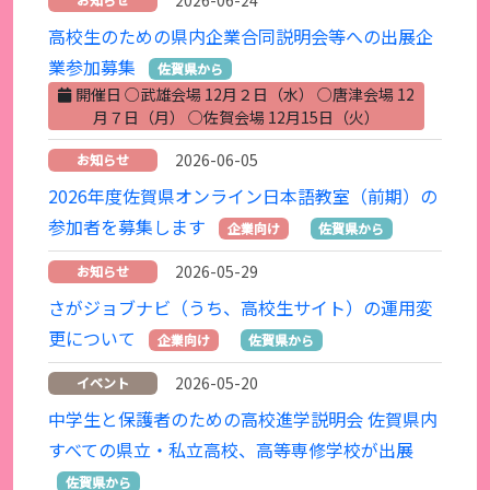
2026-06-24
高校生のための県内企業合同説明会等への出展企
業参加募集
佐賀県から
開催日 ○武雄会場 12月２日（水） ○唐津会場 12
月７日（月） ○佐賀会場 12月15日（火）
2026-06-05
お知らせ
2026年度佐賀県オンライン日本語教室（前期）の
参加者を募集します
企業向け
佐賀県から
2026-05-29
お知らせ
さがジョブナビ（うち、高校生サイト）の運用変
更について
企業向け
佐賀県から
2026-05-20
イベント
中学生と保護者のための高校進学説明会 佐賀県内
すべての県立・私立高校、高等専修学校が出展
佐賀県から