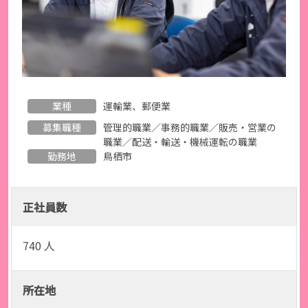
業種
運輸業、郵便業
募集職種
管理的職業／事務的職業／販売・営業の
職業／配送・輸送・機械運転の職業
勤務地
鳥栖市
正社員数
740 人
所在地